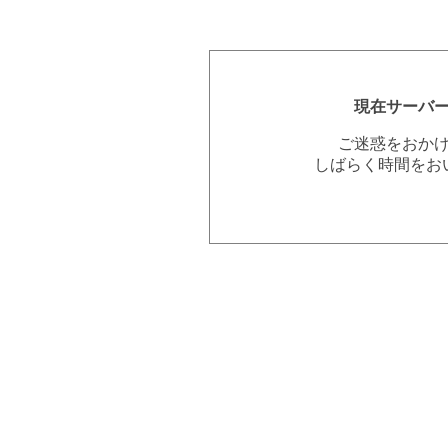
現在サーバ
ご迷惑をおか
しばらく時間をお