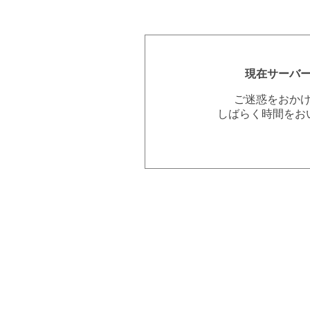
現在サーバ
ご迷惑をおか
しばらく時間をお