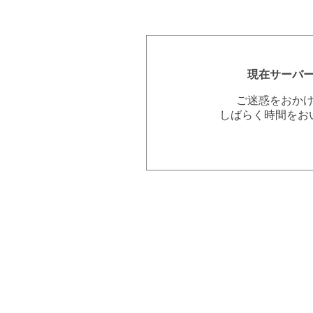
現在サーバ
ご迷惑をおか
しばらく時間をお