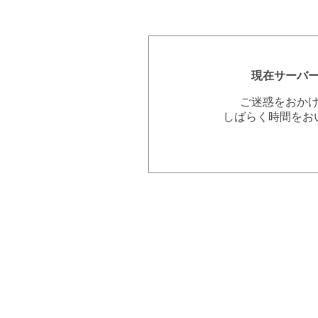
現在サーバ
ご迷惑をおか
しばらく時間をお