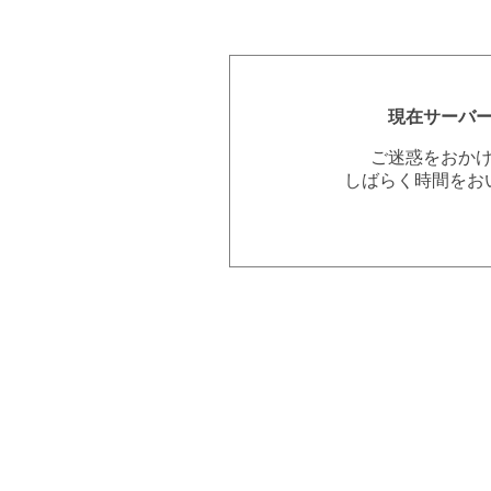
現在サーバ
ご迷惑をおか
しばらく時間をお