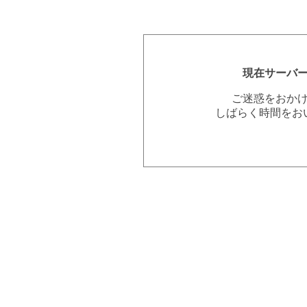
現在サーバ
ご迷惑をおか
しばらく時間をお