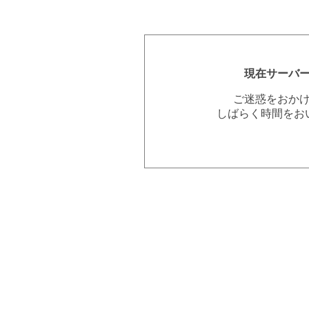
現在サーバ
ご迷惑をおか
しばらく時間をお