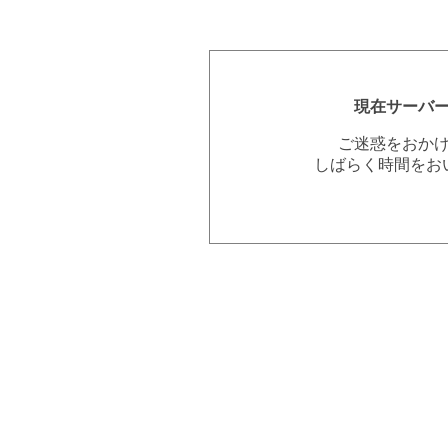
現在サーバ
ご迷惑をおか
しばらく時間をお