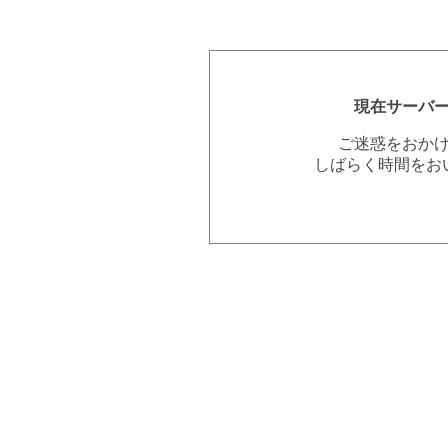
現在サーバ
ご迷惑をおか
しばらく時間をお