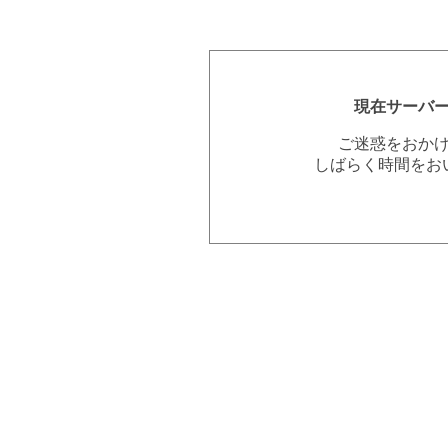
現在サーバ
ご迷惑をおか
しばらく時間をお