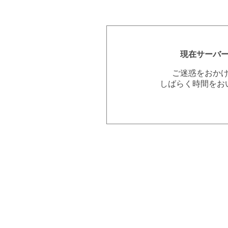
現在サーバ
ご迷惑をおか
しばらく時間をお