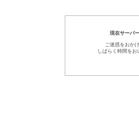
現在サーバ
ご迷惑をおか
しばらく時間をお