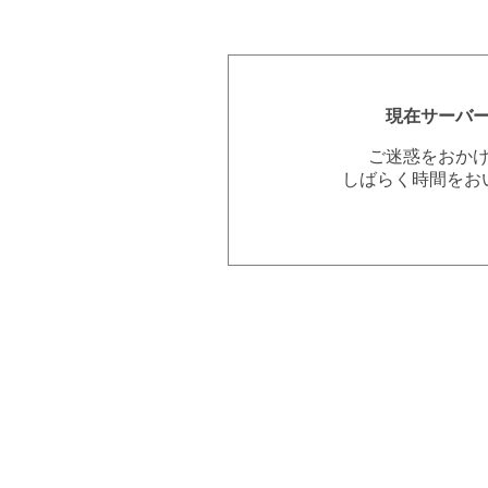
現在サーバ
ご迷惑をおか
しばらく時間をお