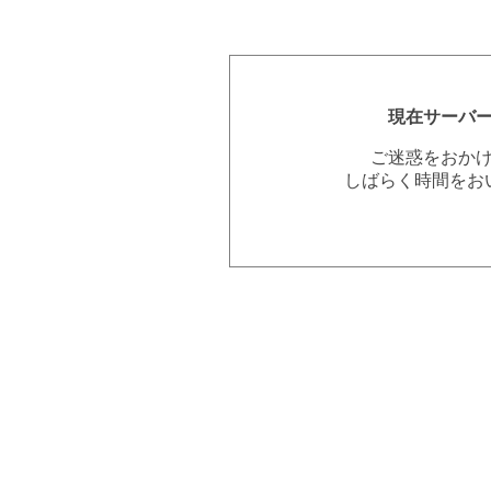
現在サーバ
ご迷惑をおか
しばらく時間をお