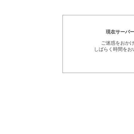
現在サーバ
ご迷惑をおか
しばらく時間をお