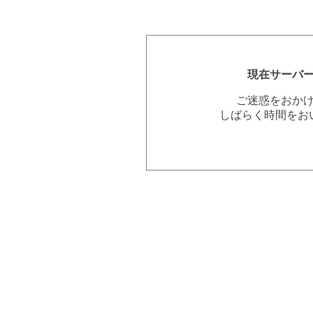
現在サーバ
ご迷惑をおか
しばらく時間をお