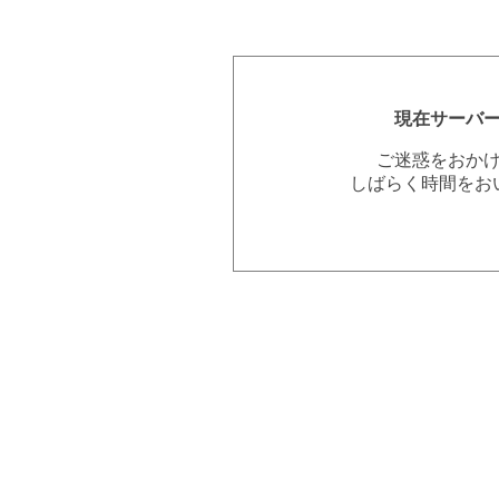
現在サーバ
ご迷惑をおか
しばらく時間をお