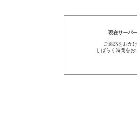
現在サーバ
ご迷惑をおか
しばらく時間をお