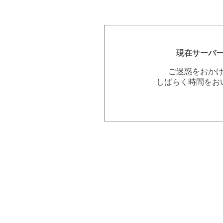
現在サーバ
ご迷惑をおか
しばらく時間をお