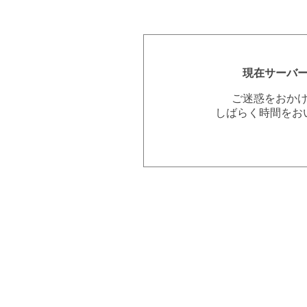
現在サーバ
ご迷惑をおか
しばらく時間をお