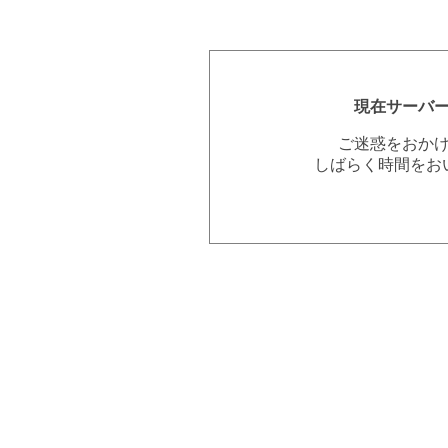
現在サーバ
ご迷惑をおか
しばらく時間をお