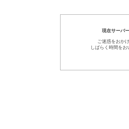
現在サーバ
ご迷惑をおか
しばらく時間をお