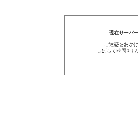
現在サーバ
ご迷惑をおか
しばらく時間をお