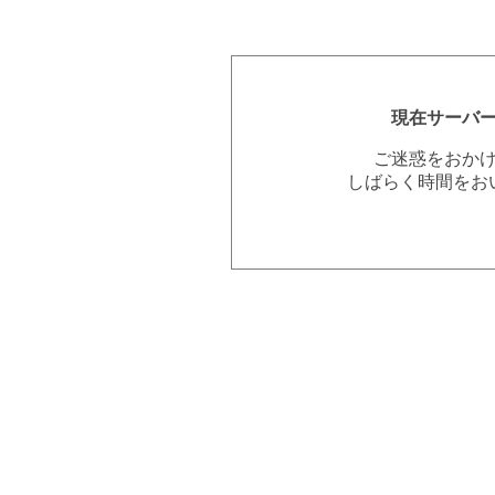
現在サーバ
ご迷惑をおか
しばらく時間をお