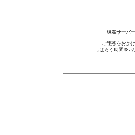
現在サーバ
ご迷惑をおか
しばらく時間をお