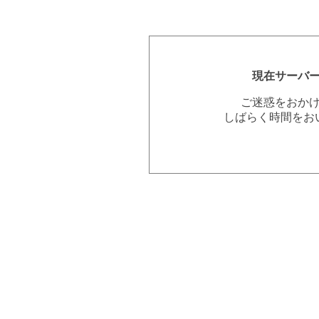
現在サーバ
ご迷惑をおか
しばらく時間をお