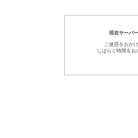
現在サーバ
ご迷惑をおか
しばらく時間をお