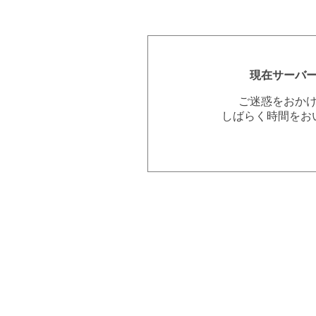
現在サーバ
ご迷惑をおか
しばらく時間をお