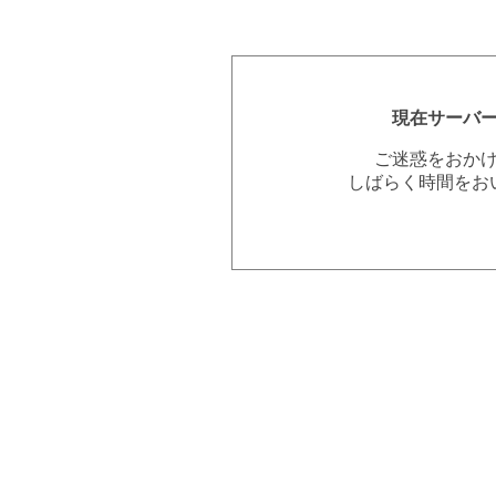
現在サーバ
ご迷惑をおか
しばらく時間をお