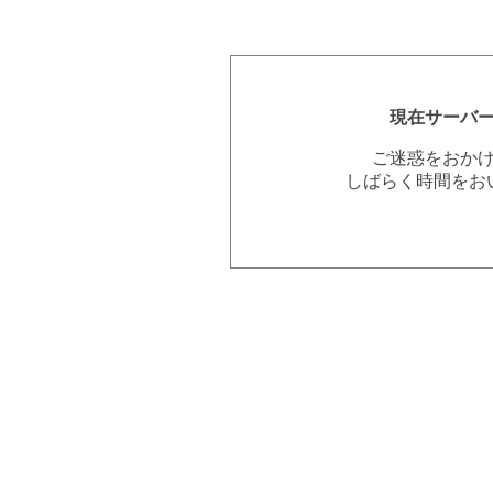
現在サーバ
ご迷惑をおか
しばらく時間をお