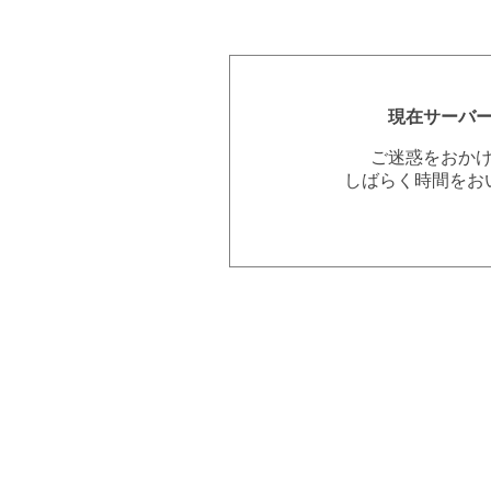
現在サーバ
ご迷惑をおか
しばらく時間をお