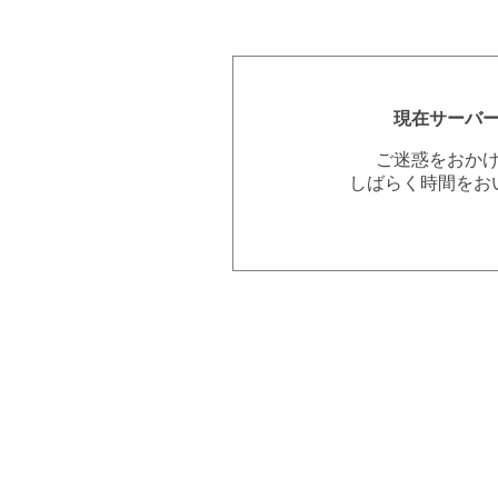
現在サーバ
ご迷惑をおか
しばらく時間をお