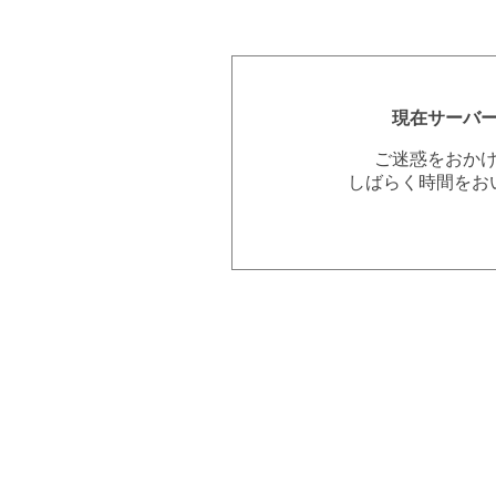
現在サーバ
ご迷惑をおか
しばらく時間をお