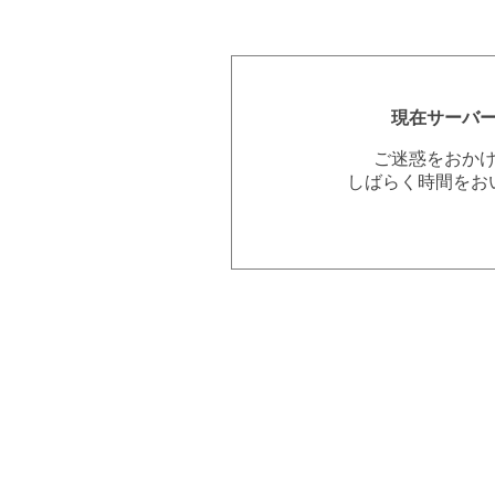
現在サーバ
ご迷惑をおか
しばらく時間をお