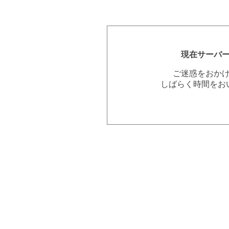
現在サーバ
ご迷惑をおか
しばらく時間をお