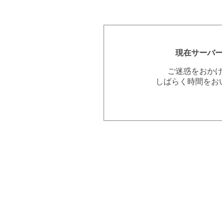
現在サーバ
ご迷惑をおか
しばらく時間をお