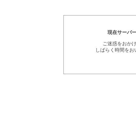
現在サーバ
ご迷惑をおか
しばらく時間をお