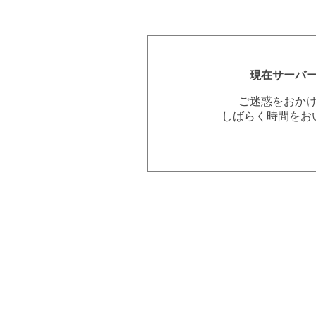
現在サーバ
ご迷惑をおか
しばらく時間をお