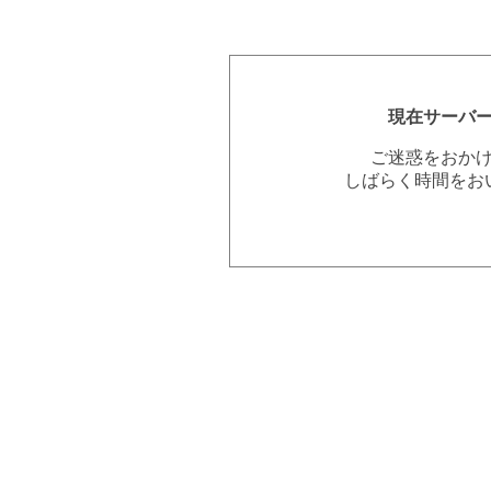
現在サーバ
ご迷惑をおか
しばらく時間をお