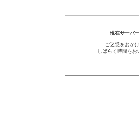
現在サーバ
ご迷惑をおか
しばらく時間をお