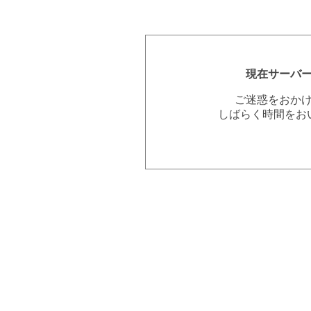
現在サーバ
ご迷惑をおか
しばらく時間をお