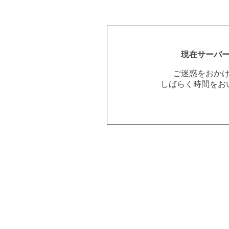
現在サーバ
ご迷惑をおか
しばらく時間をお