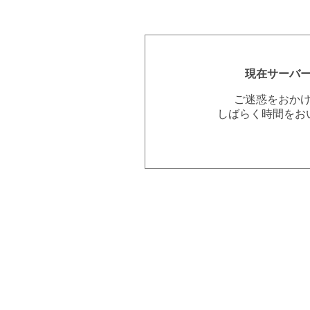
現在サーバ
ご迷惑をおか
しばらく時間をお