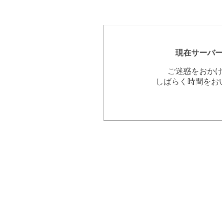
現在サーバ
ご迷惑をおか
しばらく時間をお