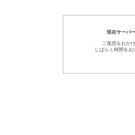
現在サーバ
ご迷惑をおか
しばらく時間をお