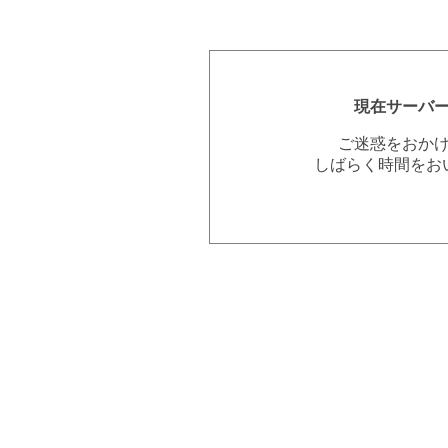
現在サーバ
ご迷惑をおか
しばらく時間をお