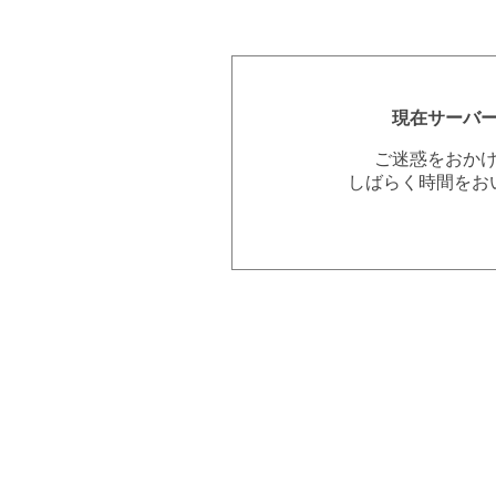
現在サーバ
ご迷惑をおか
しばらく時間をお