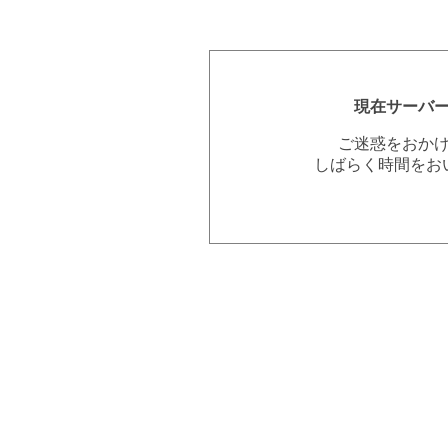
現在サーバ
ご迷惑をおか
しばらく時間をお