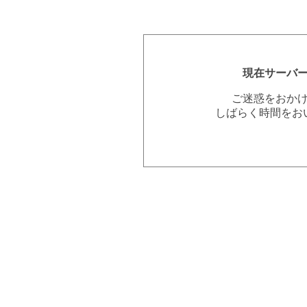
現在サーバ
ご迷惑をおか
しばらく時間をお