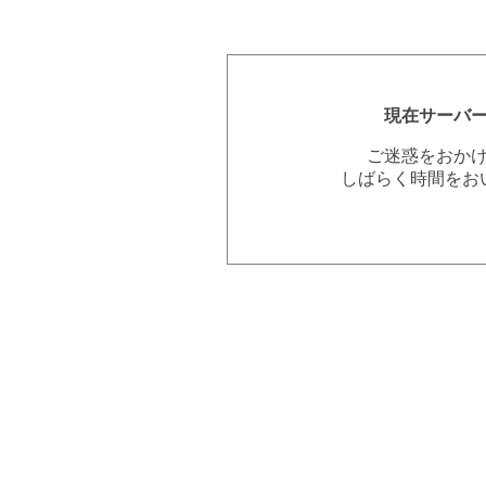
現在サーバ
ご迷惑をおか
しばらく時間をお